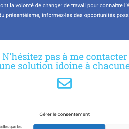
nt la volonté de changer de travail pour connaître l’
 du présentéisme, informez-les des opportunités possi
N’hésitez pas à me contacter
 une solution idoine à chacun
Gérer le consentement
servés
telles que les