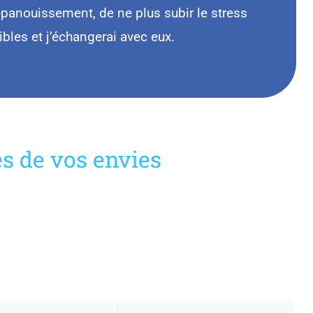
épanouissement, de ne plus subir le stress
bles et j’échangerai avec eux.
es de vos envies
ACCUEIL
ME CONTACTER
POLITIQUE DE COOKIES