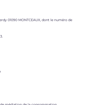
 Reverdy 01090 MONTCEAUX, dont le numéro de
3.
9
if de médiation de la consommation.