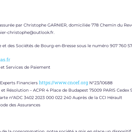
e est assurée par Christophe GARNIER, domiciliée 778 Chemin du
nier-christophe@outlook.fr.
 et des Sociétés de Bourg-en-Bresse sous le numéro 907 760 57
as.fr
 et Services de Paiement
https://www.cncef.org
 Experts Financiers
N°23/10688
el et Résolution – ACPR 4 Place de Budapest 75009 PARIS Cedex 
arte n°ADC 3402 2023 000 022 240 Auprès de la CCI Hérault
Code des Assurances
e de la consommation, notre société a mis en place un disposit