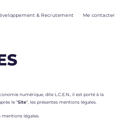
éveloppement & Recrutement
Me contacter
ES
onomie numérique, dite L.C.E.N., il est porté à la
après le “
Site
“, les présentes mentions légales.
s mentions légales.